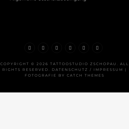
Startseite
News
Portfolio
Galerie
Termin
FAQ
buchen
COPYRIGHT © 2026
TATTOOSTUDIO ZSCHOPAU
. ALL
RIGHTS RESERVED.
DATENSCHUTZ / IMPRESSUM
|
FOTOGRAFIE BY
CATCH THEMES