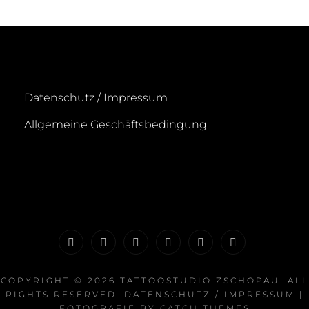
Datenschutz / Impressum
Allgemeine Geschäftsbedingung
Startseite
News
Portfolio
Galerie
Termin
FAQ
buchen
COPYRIGHT © 2026
TATTOOSTUDIO ZSCHOPAU
. ALL
RIGHTS RESERVED.
DATENSCHUTZ / IMPRESSUM
|
FOTOGRAFIE BY
CATCH THEMES