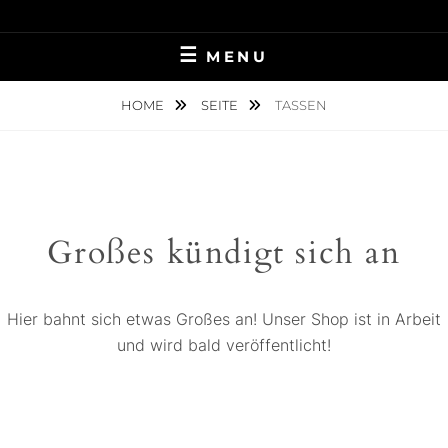
Skip
TATTOOSTUDIO
to
MENU
content
ZSCHOPAU
HOME
SEITE
TASSEN
Großes kündigt sich an
Hier bahnt sich etwas Großes an! Unser Shop ist in Arbeit
und wird bald veröffentlicht!