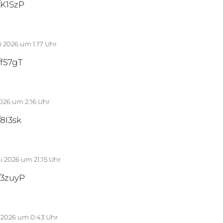
m/K1SzP
ai 2026 um 1:17 Uhr
/f57gT
2026 um 2:16 Uhr
/8I3sk
i 2026 um 21:15 Uhr
m/3zuyP
i 2026 um 0:43 Uhr