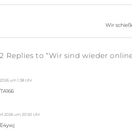
2
igation
0
2
3
Next
Wir schieß
post:
2 Replies to “Wir sind wieder onlin
l 2026 um 1:38 Uhr
/TA166
pril 2026 um 20:50 Uhr
m/E4ywj