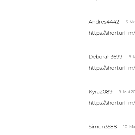
g
t
:
s
Andres4442
3. M
a
https://shorturl.
g
t
:
s
Deborah3699
8. 
a
https://shorturl.f
g
t
:
s
Kyra2089
9. Mai 2
a
https://shorturl.fm
g
t
:
s
Simon3588
10. M
a