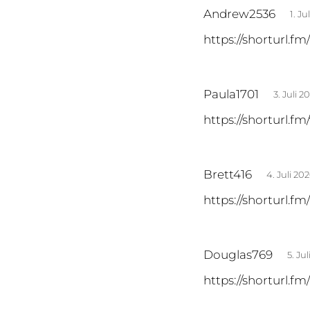
:
s
Andrew2536
1. J
a
https://shorturl.f
g
t
:
s
Paula1701
3. Juli 
a
https://shorturl.fm/
g
t
:
s
Brett416
4. Juli 2
a
https://shorturl.f
g
t
:
s
Douglas769
5. Ju
a
https://shorturl.f
g
t