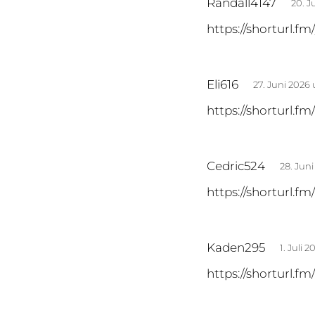
Randall4147
20. J
a
https://shorturl.f
g
t
:
s
Eli616
27. Juni 2026
a
https://shorturl.f
g
t
:
s
Cedric524
28. Jun
a
https://shorturl.f
g
t
:
s
Kaden295
1. Juli 
a
https://shorturl.f
g
t