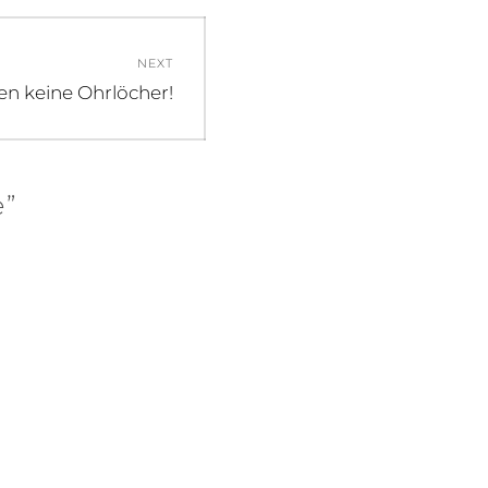
NEXT
en keine Ohrlöcher!
e”