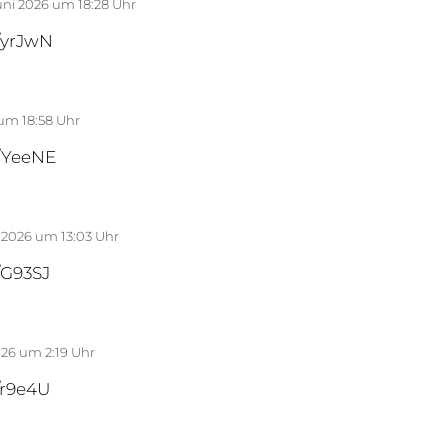
uni 2026 um 18:28 Uhr
m/yrJwN
 um 18:58 Uhr
m/YeeNE
i 2026 um 13:03 Uhr
m/G93SJ
2026 um 2:19 Uhr
m/r9e4U