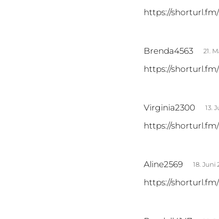
a
https://shorturl.f
g
t
:
s
Brenda4563
21. 
a
https://shorturl.
g
t
:
s
Virginia2300
13. 
a
https://shorturl.f
g
t
:
s
Aline2569
18. Juni
a
https://shorturl.f
g
t
:
s