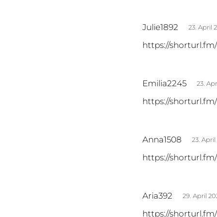
t
:
s
Julie1892
23. April
a
https://shorturl.f
g
t
:
s
Emilia2245
23. Ap
a
https://shorturl.f
g
t
:
s
Anna1508
23. Apri
a
https://shorturl.f
g
t
:
s
Aria392
29. April 
a
https://shorturl.